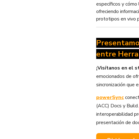
específicos y cómo 
ofreciendo informac
prototipos en vivo p
Presentamos
entre Herr
¡Visítanos en el 
emocionados de ofre
sincronización qu
powerSync
conect
(ACC) Docs y Build
interoperabilidad pr
presentación de doc