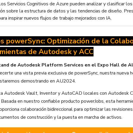
los Servicios Cognitivos de Azure pueden analizar y clasificar lo
ión sobre la estructura de datos y las tendencias de diseño. Pr
ara inspirar nuevos flujos de trabajo mejorados con IA.
 powerSync: Optimización de la Colabo
amientas de Autodesk y ACC
stand de Autodesk Platform Services en el Expo Hall de 
certe una vista previa exclusiva de powerSync, nuestra nueva 
e estaremos demostrando en AU2024.
a Autodesk Vault, Inventor y AutoCAD locales con Autodesk C
. Basada en nuestro confiable producto powerJobs, esta herrami
oporciona colaboración bidireccional para optimizar las revisiones
umentos de construcción y la puesta en marcha de activos.