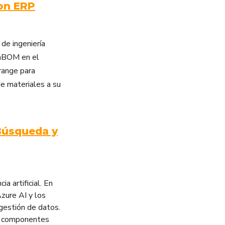
on ERP
de ingeniería
 mBOM en el
range para
de materiales a su
 Búsqueda y
a artificial. En
zure AI y los
gestión de datos.
de componentes