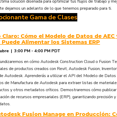
tima solución diseñada para optimizar tus flujos de trabajo y mej
 te dejamos un adelanto de lo que tenemos preparado para ti.
ocionante Gama de Clases
lo Claro: Cómo el Modelo de Datos de AEC 
 Puede Alimentar los Sistemas ERP
tubre | 3:00 PM - 4:00 PM PDT
ofundizaremos en cómo Autodesk Construction Cloud o Fusion 
ales de productos creados con Revit, Autodesk Fusion, Inventor
e Autodesk. Aprenderás a utilizar el API del Modelo de Datos
s de Manufactura de Autodesk para extraer listas de material
uctos y otros metadatos críticos. Demostraremos cómo publicar
cación de recursos empresariales (ERP), garantizando precisión y
datos.
utodesk Fusion Manage en Producción: 