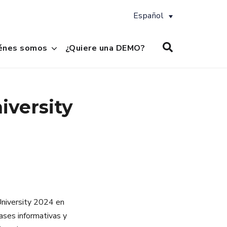
Español
énes somos
¿Quiere una DEMO?
iversity
niversity 2024 en
ases informativas y