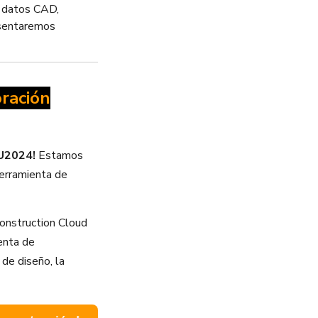
s datos CAD,
esentaremos
ración
AU2024!
Estamos
herramienta de
onstruction Cloud
enta de
 de diseño, la