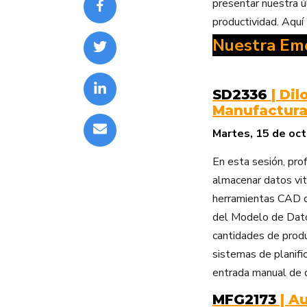
presentar nuestra úl
productividad. Aquí
Nuestra Em
SD2336
| Di
Manufactura
Martes, 15 de oc
En esta sesión, pr
almacenar datos vit
herramientas CAD d
del Modelo de Dato
cantidades de prod
sistemas de planifi
entrada manual de 
MFG2173
| A