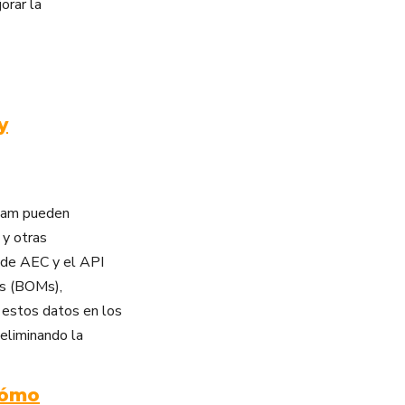
orar la
y
Team pueden
 y otras
 de AEC y el API
es (BOMs),
 estos datos en los
 eliminando la
Cómo