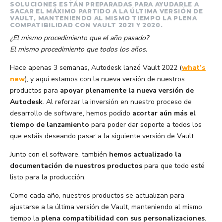
SOLUCIONES ESTÁN PREPARADAS PARA AYUDARLE A
SACAR EL MÁXIMO PARTIDO A LA ÚLTIMA VERSIÓN DE
VAULT, MANTENIENDO AL MISMO TIEMPO LA PLENA
COMPATIBILIDAD CON VAULT 2021 Y 2020.
¿El mismo procedimiento que el año pasado?
El mismo procedimiento que todos los años.
Hace apenas 3 semanas, Autodesk lanzó Vault 2022 (
what’s
new
), y aquí estamos con la nueva versión de nuestros
productos para
apoyar plenamente la nueva versión de
Autodesk
. Al reforzar la inversión en nuestro proceso de
desarrollo de software, hemos podido
acortar aún más el
tiempo de lanzamiento
para poder dar soporte a todos los
que estáis deseando pasar a la siguiente versión de Vault.
Junto con el software, también
hemos actualizado la
documentación de nuestros productos
para que todo esté
listo para la producción.
Como cada año, nuestros productos se actualizan para
ajustarse a la última versión de Vault, manteniendo al mismo
tiempo la
plena compatibilidad con sus personalizaciones
.