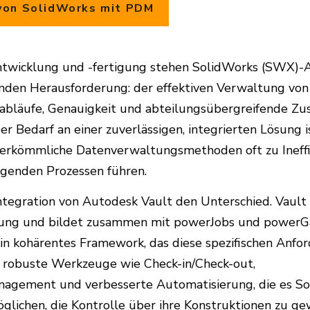
 von SolidWorks mit PDM
ntwicklung und -fertigung stehen SolidWorks (SWX)-
enden Herausforderung: der effektiven Verwaltung vo
sabläufe, Genauigkeit und abteilungsübergreifende Z
er Bedarf an einer zuverlässigen, integrierten Lösung 
erkömmliche Datenverwaltungsmethoden oft zu Ineffi
enden Prozessen führen.
ntegration von Autodesk Vault den Unterschied. Vault 
sung und bildet zusammen mit powerJobs und powerG
kohärentes Framework, das diese spezifischen Anfo
et robuste Werkzeuge wie Check-in/Check-out,
agement und verbesserte Automatisierung, die es So
ichen, die Kontrolle über ihre Konstruktionen zu gew