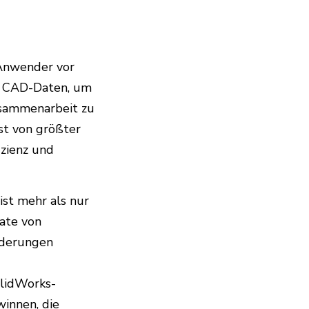
Anwender vor
n CAD-Daten, um
usammenarbeit zu
ist von größter
zienz und
ist mehr als nur
ate von
rderungen
lidWorks-
innen, die