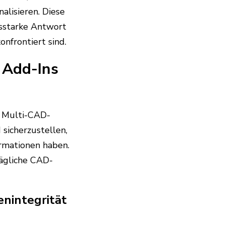
lisieren. Diese
gsstarke Antwort
nfrontiert sind.
 Add-Ins
e Multi-CAD-
sicherzustellen,
ormationen haben.
tägliche CAD-
enintegrität