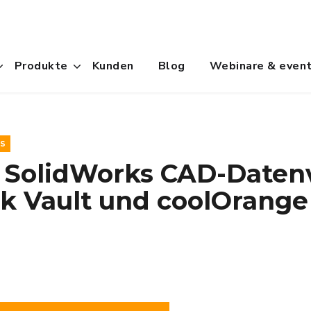
Produkte
Kunden
Blog
Webinare & even
ES
e SolidWorks CAD-Daten
k Vault und coolOrange