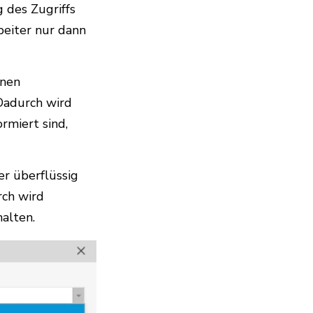
g des Zugriffs
beiter nur dann
nnen
Dadurch wird
ormiert sind,
er überflüssig
rch wird
alten.