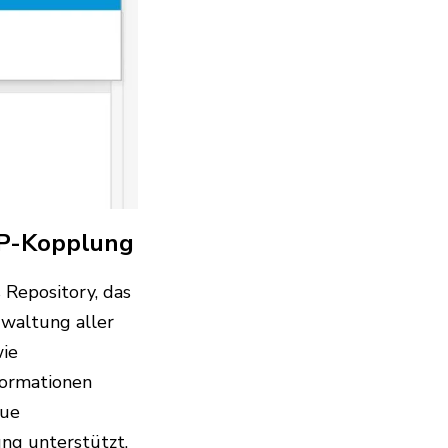
RP-Kopplung
 Repository, das
rwaltung aller
wie
formationen
aue
ng unterstützt.