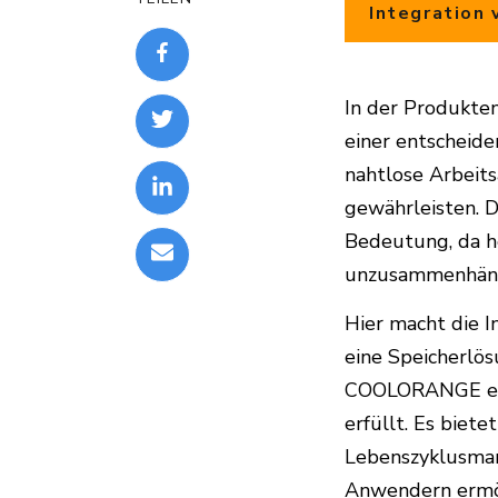
Integration
In der Produkte
einer entscheid
nahtlose Arbeit
gewährleisten. D
Bedeutung, da h
unzusammenhäng
Hier macht die I
eine Speicherlö
COOLORANGE ein 
erfüllt. Es biet
Lebenszyklusman
Anwendern ermögl