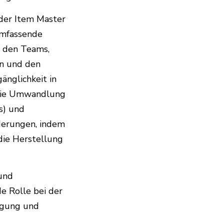
der Item Master
umfassende
s den Teams,
en und den
änglichkeit in
e die Umwandlung
s) und
derungen, indem
die Herstellung
 und
e Rolle bei der
olgung und