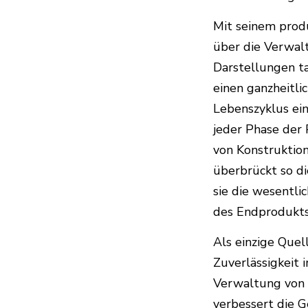
Mit seinem prod
über die Verwal
Darstellungen ta
einen ganzheitli
Lebenszyklus ein
jeder Phase der 
von Konstruktio
überbrückt so d
sie die wesentli
des Endprodukts 
Als einzige Quel
Zuverlässigkeit 
Verwaltung von S
verbessert die Ge