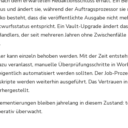
ach dem erwarteten Redaktionsschluss erhält. Ein Be
us und ändert sie, während der Auftragsprozessor sie 
ko besteht, dass die veröffentlichte Ausgabe nicht m
wurfsstatus entspricht. Ein Vault-Upgrade ändert das
Handlers, der seit mehreren Jahren ohne Zwischenfälle 
.
ler kann einzeln behoben werden. Mit der Zeit entsteh
azu veranlasst, manuelle Überprüfungsschritte in Wor
eigentlich automatisiert werden sollten. Der Job-Proze
skripte werden weiterhin ausgeführt. Das Vertrauen in
rhergestellt.
ementierungen bleiben jahrelang in diesem Zustand: t
perativ überwacht.