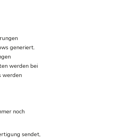
erungen
ws generiert.
ngen
aten werden bei
us werden
immer noch
Fertigung sendet,