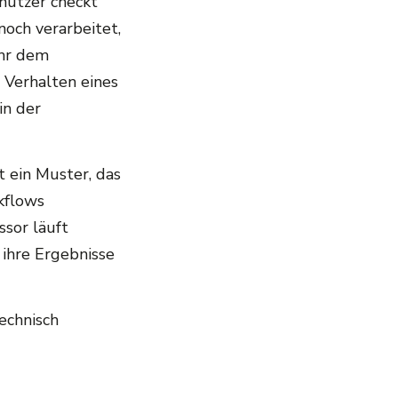
nutzer checkt
noch verarbeitet,
ehr dem
 Verhalten eines
in der
t ein Muster, das
kflows
ssor läuft
 ihre Ergebnisse
echnisch