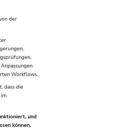
von der
ter
ögerungen,
ungsprüfungen,
ge Anpassungen
erten Workflows.
, dass die
 im
nktioniert, und
assen können.