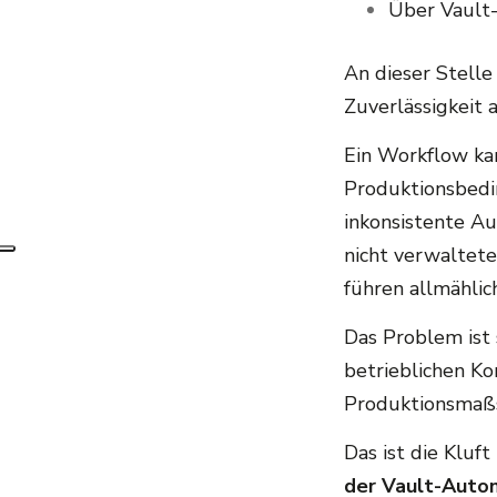
Über Vault-
An dieser Stell
Zuverlässigkeit 
Ein Workflow kann
Produktionsbedi
inkonsistente Au
nicht verwaltet
führen allmähli
Das Problem ist 
betrieblichen Ko
Produktionsmaßs
Das ist die Kluf
der Vault-Autom