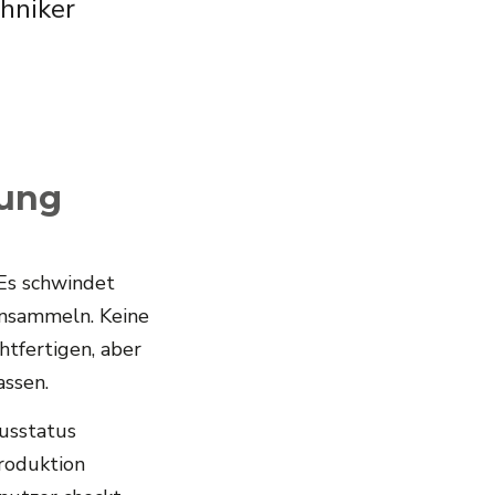
chniker
rung
 Es schwindet
ansammeln. Keine
tfertigen, aber
assen.
lusstatus
Produktion