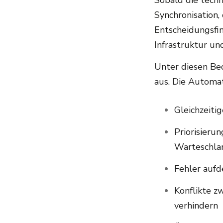
Sobald die techn
Synchronisation,
Entscheidungsfin
Infrastruktur u
Unter diesen Be
aus. Die Autom
Gleichzeiti
Priorisieru
Warteschla
Fehler aufd
Konflikte z
verhindern