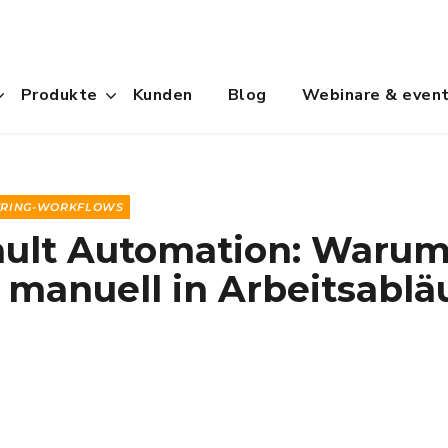
Produkte
Kunden
Blog
Webinare & even
ERING-WORKFLOWS
ault Automation: Waru
manuell in Arbeitsablä