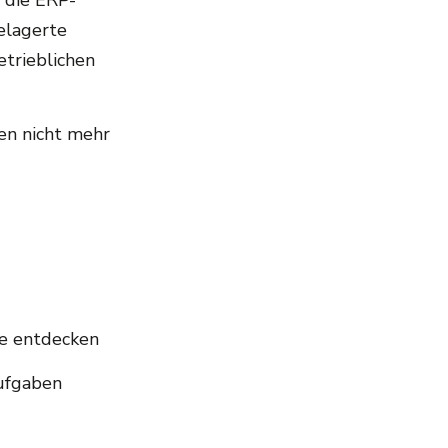
, die ERP-
elagerte
etrieblichen
en nicht mehr
se entdecken
aufgaben